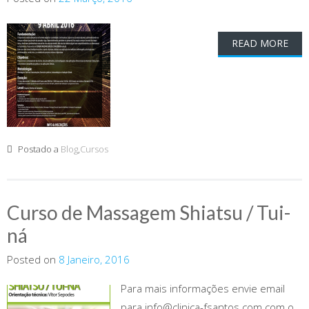
READ MORE
Postado a
Blog
,
Cursos
Curso de Massagem Shiatsu / Tui-
ná
Posted on
8 Janeiro, 2016
Para mais informações envie email
para info@clinica-fsantos.com com o