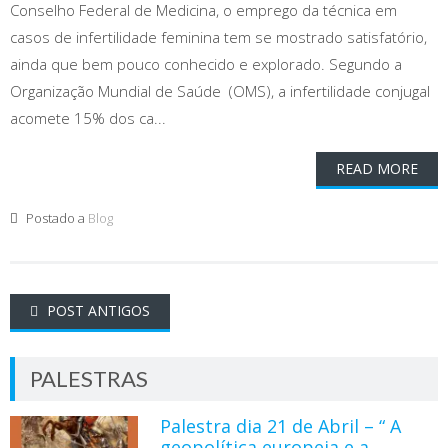
Conselho Federal de Medicina, o emprego da técnica em
casos de infertilidade feminina tem se mostrado satisfatório,
ainda que bem pouco conhecido e explorado. Segundo a
Organização Mundial de Saúde (OMS), a infertilidade conjugal
acomete 15% dos ca...
READ MORE
Postado a
Blog
Navegação
POST ANTIGOS
de
PALESTRAS
Posts
Palestra dia 21 de Abril – “ A
geopolítica europeia e a